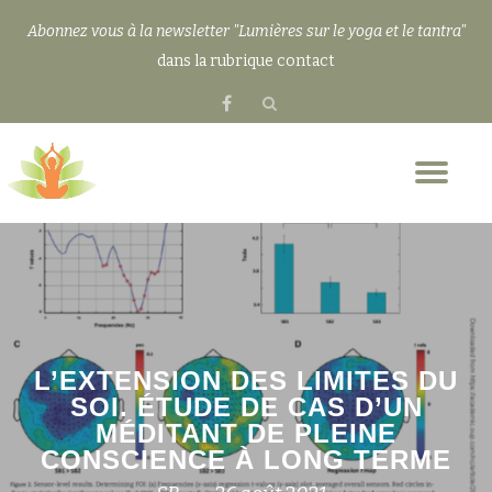
Abonnez vous à la newsletter "Lumières sur le yoga et le tantra"
Aller
dans la rubrique contact
au
fa-
contenu
facebook
Dép
la
nav
L’EXTENSION DES LIMITES DU
SOI. ÉTUDE DE CAS D’UN
MÉDITANT DE PLEINE
CONSCIENCE À LONG TERME