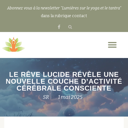
Abonnez vous à la newsletter "Lumières sur le yoga et le tantra"
Aller
dans la rubrique contact
au
fa-
contenu
facebook
Dép
la
nav
LE RÊVE LUCIDE RÉVÈLE UNE
NOUVELLE COUCHE D’ACTIVITÉ
CÉRÉBRALE CONSCIENTE
SR
1 mai 2025