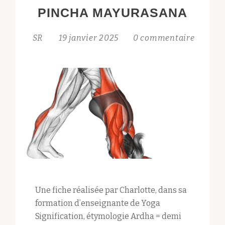
DE
PINCHA MAYURASANA
BOUDDHA
SR
19 janvier 2025
0 commentaire
Une fiche réalisée par Charlotte, dans sa
formation d’enseignante de Yoga
Signification, étymologie Ardha = demi