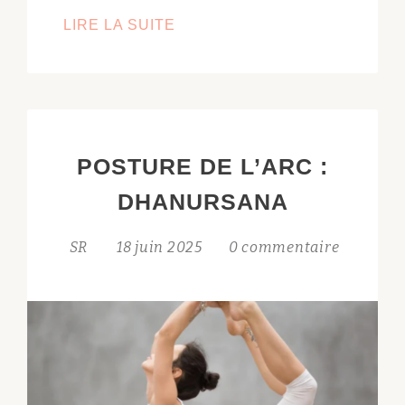
YOGA
LIRE LA SUITE
ET
AYURVEDA,
COMMENT
LES
COMBINER
POSTURE DE L’ARC :
?
DHANURSANA
SR
18 juin 2025
0 commentaire