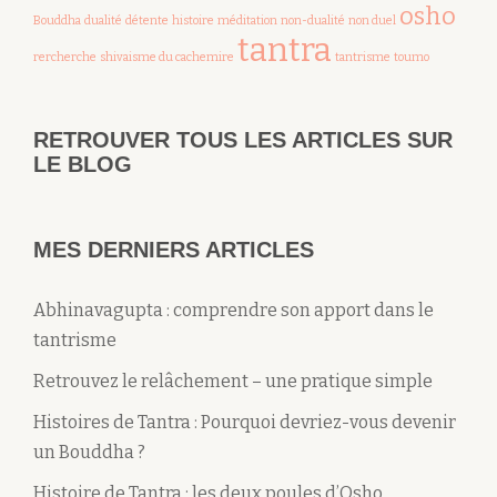
osho
Bouddha
dualité
détente
histoire
méditation
non-dualité
non duel
tantra
rercherche
shivaisme du cachemire
tantrisme
toumo
RETROUVER TOUS LES ARTICLES SUR
LE BLOG
MES DERNIERS ARTICLES
Abhinavagupta : comprendre son apport dans le
tantrisme
Retrouvez le relâchement – une pratique simple
Histoires de Tantra : Pourquoi devriez-vous devenir
un Bouddha ?
Histoire de Tantra : les deux poules d’Osho