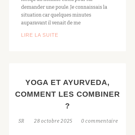
demander une poule. Je connaissais la
situation car quelques minutes
auparavant il venait de me
HISTOIRE
LIRE LA SUITE
DE
TANTRA
:
LES
DEUX
YOGA ET AYURVEDA,
POULES
D’OSHO
COMMENT LES COMBINER
?
SR
28 octobre 2025
0 commentaire