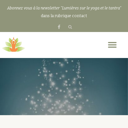
Abonnez vous à la newsletter "Lumières sur le yoga et le tantra"
Aller
dans la rubrique contact
au
fa-
contenu
facebook
Dép
la
nav