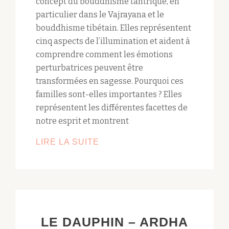
concept du bouddhisme tantrique, en
particulier dans le Vajrayana et le
bouddhisme tibétain. Elles représentent
cinq aspects de l’illumination et aident à
comprendre comment les émotions
perturbatrices peuvent être
transformées en sagesse. Pourquoi ces
familles sont-elles importantes ? Elles
représentent les différentes facettes de
notre esprit et montrent
SUBLIMER
LIRE LA SUITE
LES
ÉMOTIONS
AVEC
LES
5
LE DAUPHIN – ARDHA
FAMILLES