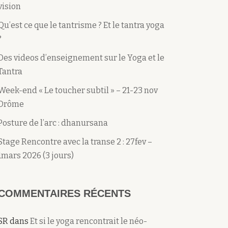
vision
Qu’est ce que le tantrisme ? Et le tantra yoga
?
Des videos d’enseignement sur le Yoga et le
Tantra
Week-end « Le toucher subtil » – 21-23 nov
Drôme
Posture de l’arc : dhanursana
Stage Rencontre avec la transe 2 : 27fev –
1mars 2026 (3 jours)
COMMENTAIRES RÉCENTS
SR
dans
Et si le yoga rencontrait le néo-