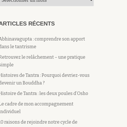
du
mois
ARTICLES RÉCENTS
Abhinavagupta : comprendre son apport
dans le tantrisme
Retrouvez le relâchement – une pratique
simple
Histoires de Tantra : Pourquoi devriez-vous
devenir un Bouddha ?
Histoire de Tantra : les deux poules d’Osho
Le cadre de mon accompagnement
individuel
10 raisons de rejoindre notre cycle de