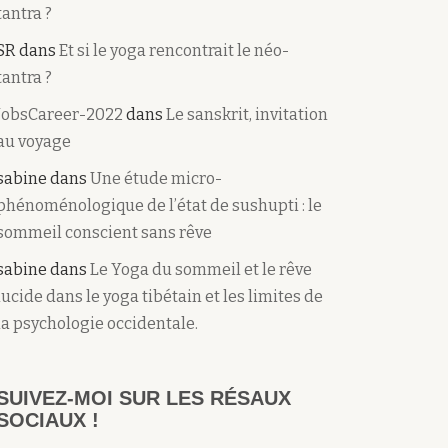
tantra ?
SR
dans
Et si le yoga rencontrait le néo-
tantra ?
JobsCareer-2022
dans
Le sanskrit, invitation
au voyage
sabine
dans
Une étude micro-
phénoménologique de l’état de sushupti : le
sommeil conscient sans rêve
sabine
dans
Le Yoga du sommeil et le rêve
lucide dans le yoga tibétain et les limites de
la psychologie occidentale.
SUIVEZ-MOI SUR LES RÉSAUX
SOCIAUX !