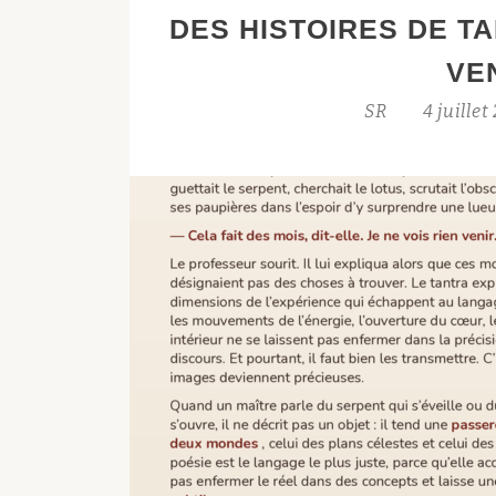
DES HISTOIRES DE TA
VOUS
DEVENIR
VE
UN
SR
4 juille
BOUDDHA
?