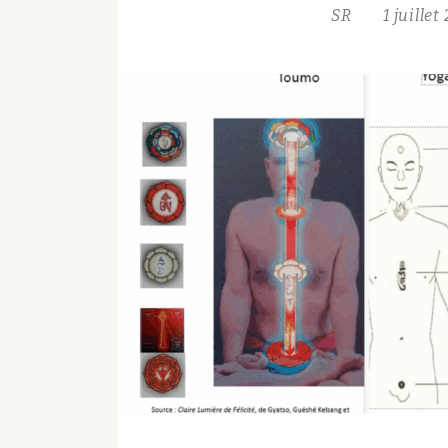
SR
1 juille
VENAIT
PAS