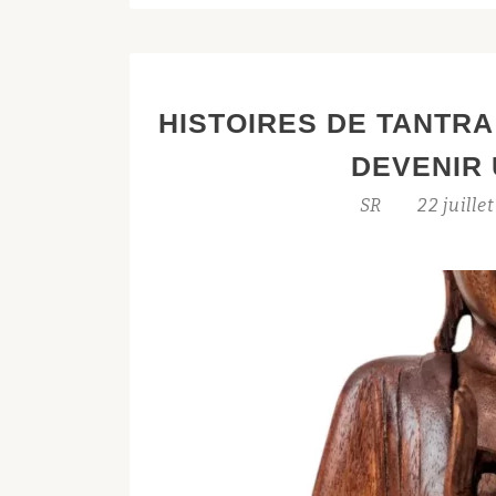
COMPRENDRE
SON
APPORT
DANS
HISTOIRES DE TANTRA
LE
TANTRISME
DEVENIR
SR
22 juille