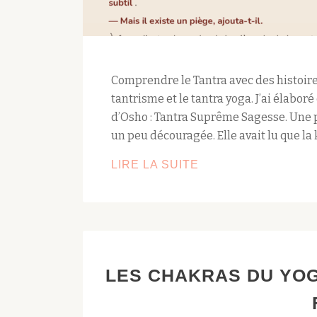
Comprendre le Tantra avec des histoires
tantrisme et le tantra yoga. J’ai élaboré 
d’Osho : Tantra Suprême Sagesse. Une p
un peu découragée. Elle avait lu que l
DES
LIRE LA SUITE
HISTOIRES
DE
TANTRA
:
LE
LES CHAKRAS DU YOG
SERPENT
QUI
NE