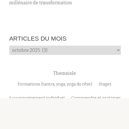
millénaire de transformation
ARTICLES DU MOIS
Articles
du
mois
Themeisle
Menu
Formations (tantra, yoga, yoga du rêve)
Stages
secondaire
Accompagnement individuel
Comprendre et pratiquer
Mon parcours