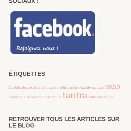
SOCIAUX !
ÉTIQUETTES
osho
Bouddha
dualité
détente
histoire
méditation
non-dualité
non duel
tantra
rercherche
shivaisme du cachemire
tantrisme
toumo
RETROUVER TOUS LES ARTICLES SUR
LE BLOG