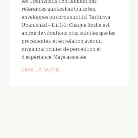
les Upanishads, contiennent des
références aux koshas (ou kośas,
enveloppes ou corps subtils). Taittiriya
Upanishad – II.ii.1-5 : Chaque Kosha est
animé de vibrations plus subtiles que les
précédentes, et en relation avec un
niveauparticulier de perception et
d’expérience. Maya associée
LES
LIRE LA SUITE
CORPS
SUBTILS