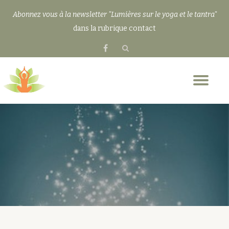
Abonnez vous à la newsletter "Lumières sur le yoga et le tantra"
Aller
dans la rubrique contact
au
fa-
contenu
facebook
Dép
la
nav