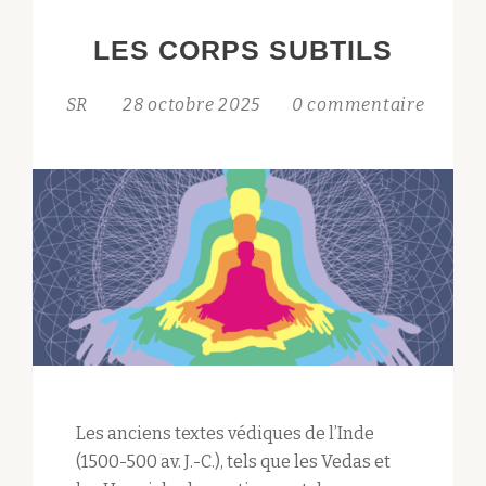
COMBINER
LES CORPS SUBTILS
?
SR
28 octobre 2025
0 commentaire
Les anciens textes védiques de l’Inde
(1500-500 av. J.-C.), tels que les Vedas et