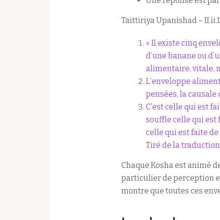
Une réponse est par 
Taittiriya Upanishad – II.ii.1
« Il existe cinq env
d’une banane ou d’u
alimentaire, vitale, 
L’enveloppe alimentai
pensées, la causale d
C’est celle qui est fa
souffle celle qui est
celle qui est faite d
Tiré de la traducti
Chaque Kosha est animé de 
particulier de perception e
montre que toutes ces enve