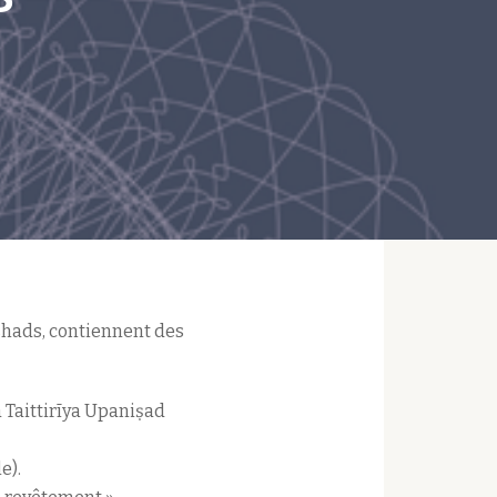
nishads, contiennent des
 Taittirīya Upaniṣad
e).