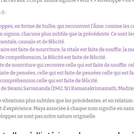
l’accès aux 5 corps. Kosha signifie « étui », « enveloppe » ou
-5 :
eloppes, en forme de bulbe, qui recouvrent l’Âme, comme les 
n oignon, chacune plus subtile que la précédente. Ce sont l
mentale, causale et de félicité.
re est faite de nourriture, la vitale est faite de souffle, la m
e compréhension, la félicité est faite de félicité.
ite de nourriture qui recouvre celle qui est faite de souffle, cel
 faite de pensées, celle qui est faite de pensées celle qui est
e compréhension celle qui est faite de félicité.
on de Swami Sarvananda (1942, Sri Ramanakrisnamath, Madra
vibrations plus subtiles que les précédentes, et en relation
t d’expérience. Maya associée à chaque nom signifie en sanskr
loppes ne sont pas notre nature originelle.