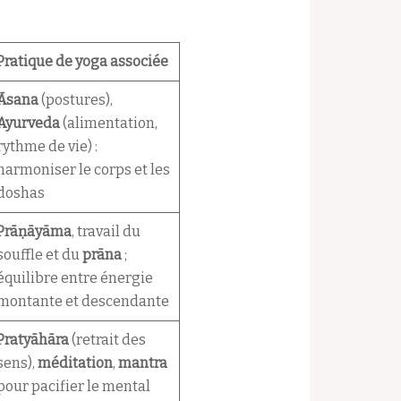
Pratique de yoga associée
Āsana
(postures),
Ayurveda
(alimentation,
rythme de vie) :
harmoniser le corps et les
doshas
Prāṇāyāma
, travail du
souffle et du
prāna
;
équilibre entre énergie
montante et descendante
Pratyāhāra
(retrait des
sens),
méditation
,
mantra
pour pacifier le mental