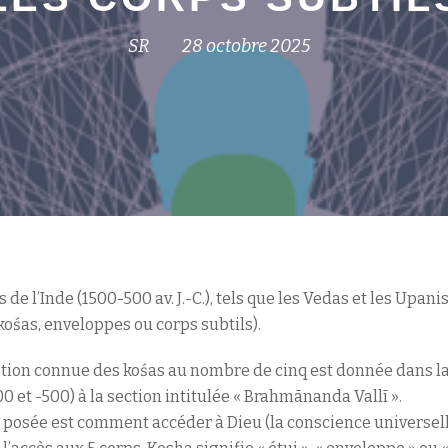
SR
28 octobre 2025
 de l’Inde (1500-500 av. J.-C.), tels que les Vedas et les Upa
kośas, enveloppes ou corps subtils).
tion connue des kośas au nombre de cinq est donnée dans la
 et -500) à la section intitulée « Brahmānanda Vallī ».
t posée est comment accéder à Dieu (la conscience universell