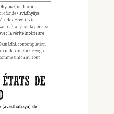
Dhyāna
(méditation
profonde),
svādhyāya
(étude de soi, textes
sacrés) : aligner la pensée
avec la vérité intérieure
Samādhi
, contemplation,
abandon au Soi : le yoga
comme union au Tout