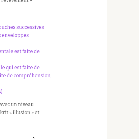
 « revêtement »
couches successives
es enveloppes
entale est faite de
le qui est faite de
 faite de compréhension,
s)
 avec un niveau
it « illusion » et