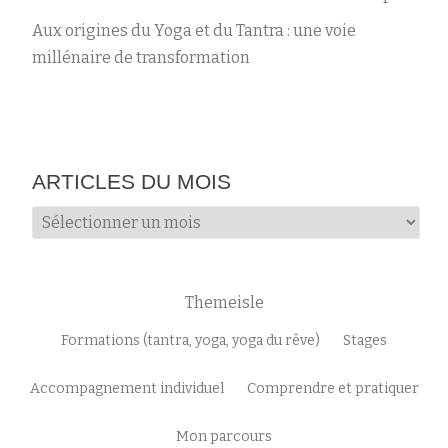
Aux origines du Yoga et du Tantra : une voie
millénaire de transformation
ARTICLES DU MOIS
Articles
du
mois
Themeisle
Menu
Formations (tantra, yoga, yoga du rêve)
Stages
secondaire
Accompagnement individuel
Comprendre et pratiquer
Mon parcours