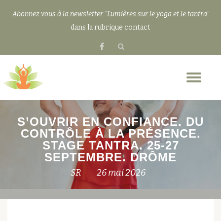
Abonnez vous à la newsletter "Lumières sur le yoga et le tantra"
Aller
dans la rubrique contact
au
fa-
contenu
facebook
Dép
la
nav
S’OUVRIR EN CONFIANCE. DU
CONTRÔLE À LA PRÉSENCE.
STAGE TANTRA. 25-27
SEPTEMBRE. DRÔME
SR
26 mai 2026