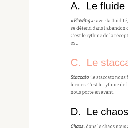
A. Le fluide
«
Flowing »
: avec la fluidit
se détend dans l’abandon de
C’est le rythme de la récep
est.
C. Le stacc
Staccato
:
le staccato nous f
formes. C’est le rythme de 
nous porte en avant.
D. Le chao
Chaos
: dans le chaos nous 