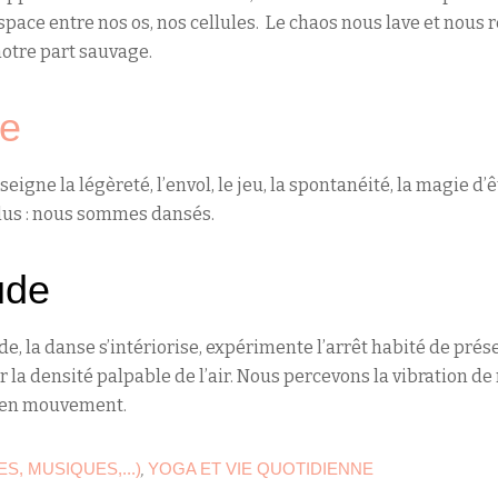
espace entre nos os, nos cellules. Le chaos nous lave et nou
 notre part sauvage.
ue
eigne la légèreté, l’envol, le jeu, la spontanéité, la magie d’
lus : nous sommes dansés.
ude
ude, la danse s’intériorise, expérimente l’arrêt habité de pr
ur la densité palpable de l’air. Nous percevons la vibration de 
é en mouvement.
S, MUSIQUES,...)
YOGA ET VIE QUOTIDIENNE
,