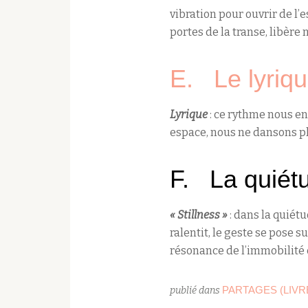
vibration pour ouvrir de l’
portes de la transe, libère
E. Le lyriq
Lyrique
: ce rythme nous ens
espace, nous ne dansons p
F. La quiét
« Stillness »
: dans la quiét
ralentit, le geste se pose s
résonance de l’immobilit
PARTAGES (LIVRE
publié dans