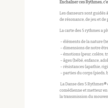
Enchaîner ces Rythmes, c’
Les danseurs sont guidés à
de résonance, de jeu et de 
La carte des 5 rythmes a p
– éléments de la nature (terr
– dimensions de notre être 
– émotions (peur, colère, tr
– âges (bébé, enfance, adol
– résistances (apathie, rigi
– parties du corps (pieds, b
La Danse des 5 Rythmes® e
comédienne et metteur en s
la transmission du mouvem