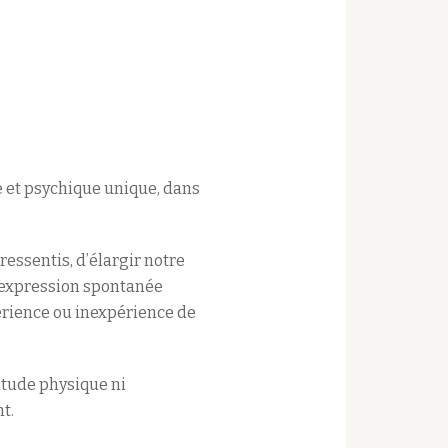
e et psychique unique, dans
essentis, d’élargir notre
d’expression spontanée
périence ou inexpérience de
itude physique ni
t.