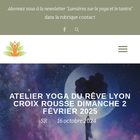
Abonnez vous à la newsletter "Lumières sur le yoga et le tantra"
Aller
dans la rubrique contact
au
fa-
contenu
facebook
Dép
la
nav
ATELIER YOGA DU RÊVE LYON
CROIX ROUSSE DIMANCHE 2
FÉVRIER 2025
SR
16 octobre 2024