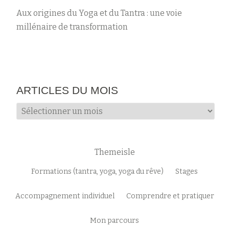
Aux origines du Yoga et du Tantra : une voie
millénaire de transformation
ARTICLES DU MOIS
Articles
du
mois
Themeisle
Menu
Formations (tantra, yoga, yoga du rêve)
Stages
secondaire
Accompagnement individuel
Comprendre et pratiquer
Mon parcours