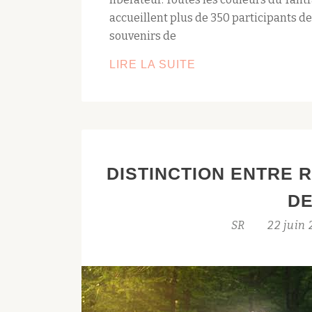
accueillent plus de 350 participants d
souvenirs de
RETOUR
LIRE LA SUITE
DU
TANTRA
JOY
FESTIVAL
2026
DISTINCTION ENTRE 
DE
SR
22 juin