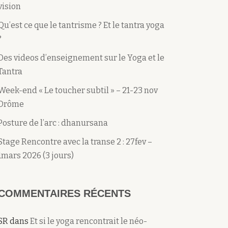
vision
Qu’est ce que le tantrisme ? Et le tantra yoga
?
Des videos d’enseignement sur le Yoga et le
Tantra
Week-end « Le toucher subtil » – 21-23 nov
Drôme
Posture de l’arc : dhanursana
Stage Rencontre avec la transe 2 : 27fev –
1mars 2026 (3 jours)
COMMENTAIRES RÉCENTS
SR
dans
Et si le yoga rencontrait le néo-