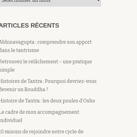
du
mois
ARTICLES RÉCENTS
Abhinavagupta : comprendre son apport
dans le tantrisme
Retrouvez le relâchement – une pratique
simple
Histoires de Tantra : Pourquoi devriez-vous
devenir un Bouddha ?
Histoire de Tantra : les deux poules d’Osho
Le cadre de mon accompagnement
individuel
10 raisons de rejoindre notre cycle de