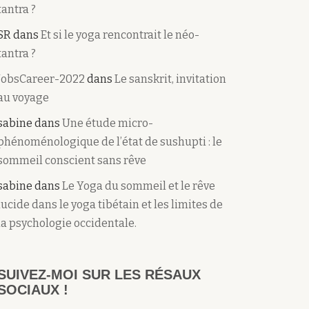
tantra ?
SR
dans
Et si le yoga rencontrait le néo-
tantra ?
JobsCareer-2022
dans
Le sanskrit, invitation
au voyage
sabine
dans
Une étude micro-
phénoménologique de l’état de sushupti : le
sommeil conscient sans rêve
sabine
dans
Le Yoga du sommeil et le rêve
lucide dans le yoga tibétain et les limites de
la psychologie occidentale.
SUIVEZ-MOI SUR LES RÉSAUX
SOCIAUX !