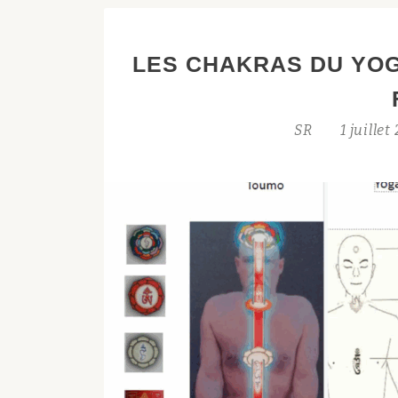
SELON
AUROBINDO
LES CHAKRAS DU YOG
ET
LA
MÈRE
SR
1 juille